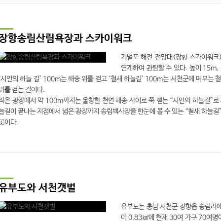
장항송림산림욕장과 스카이워크
기벌포 해전 전망대(장항 스카이워크
연계하여 관람할 수 있다. 높이 15m,
‘시인의 하늘 길’ 100m는 해송 위를 걷고 ‘철새 하늘길’ 100m는 서천군에 머무는 
위를 걷는 길이다.
작은 광장에서 약 100m까지는 울창한 천연 해송 사이로 쭉 뻗는 “시인의 하늘길”로
늘길이 끝나는 지점에서 넓은 광장까지 송림백사장을 한눈에 볼 수 있는 “철새 하늘길
곳이다.
유부도와 서천갯벌
유부도는 충남 서천군 장항읍 송림리에 
이 0.83㎢에 현재 30여 가구 70여