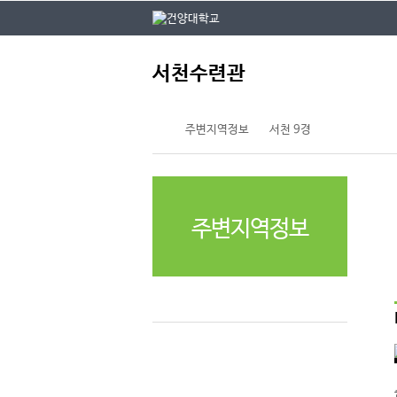
본문 바로가기
대메뉴 바로가기
주
서천수련관
메
뉴
주변지역정보
서천 9경
주변지역정보
서천 9경