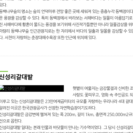
있다.
동백나무숲의 명소는 숲의 언덕마루 전망 좋은 곳에 세워져 있는 중층누각 동백정이다
운 풍광을 감상할 수 있다. 특히 동백정에서 바라보는 서해바다는 일몰이 아름답기로
진 서해바다에 황혼이 물드는 풍경을 보기위해 사진작가들뿐만 아니라 일몰감상을 위해
마량리 동백나무숲 인근관광지로는 한 자리에서 바다의 일출과 일몰을 감상할 수 있
다. 서천이 자랑하는 춘장대해수욕장 또한 인근에 위치해 있다.
신성리갈대밭
햇볕이 여울지는 금강물결과 신비한 조
사랑도 꽃피우고, 영화 속 주인공도 되
이루고 있는 신성리갈대밭은 23만여제곱미터의 규모를 자랑하는 우리나라 4대 갈대밭
알려진 이곳은 한국관광공사가 선정한 자연학습장이기도하다.
신성리갈대밭은 금강변에 펼쳐져 있는 폭 200m, 길이 1km, 총면적 250,000m
선으로 꼽힌다.
신성리갈대밭 일대는 본래 민물과 바닷물이 만나는 기수역이었다. 그 당시 신성리갈