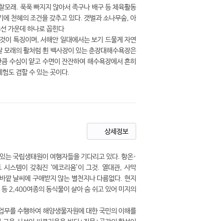
찰모래. 푹푹 빠지지 않아서 족구나 배구 등 체육활동
기에 천혜의 조건을 갖추고 있다. 갯벌과 소나무숲, 아
선 가운데 하나로 꼽힌다
 것이 특징이며, 서해안 일대에서는 보기 드물게 자연
찰 모래의 활처럼 휜 백사장이 있는 춘장대해수욕장은
 만큼 수심이 얕고 수면이 잔잔하여 해수욕장에서 흔히
험도 겸할 수 있는 곳이다.
상세정보
고 있는 국립생태원이 여행자들을 기다리고 있다. 항온·
시스템이 갖춰진 ‘에코리움’이 그것. 열대관, 사막
은 바깥 날씨에 구애받지 않는 별천지나 다름없다. 현지
등 2,400여종의 동식물이 살아 숨 쉬고 있어 미지의
의 업무를 수행하여 해양생물자원에 대한 국민의 이해를