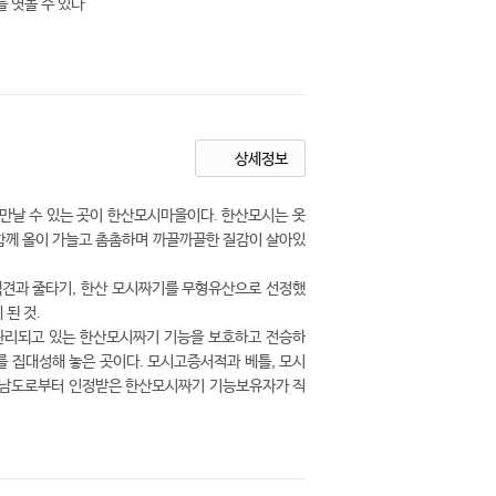
 엿볼 수 있다
상세정보
 만날 수 있는 곳이 한산모시마을이다. 한산모시는 옷
함께 올이 가늘고 촘촘하며 까끌까끌한 질감이 살아있
 택견과 줄타기, 한산 모시짜기를 무형유산으로 선정했
된 것.
관리되고 있는 한산모시짜기 기능을 보호하고 전승하
를 집대성해 놓은 곳이다. 모시고증서적과 베틀, 모시
충청남도로부터 인정받은 한산모시짜기 기능보유자가 직