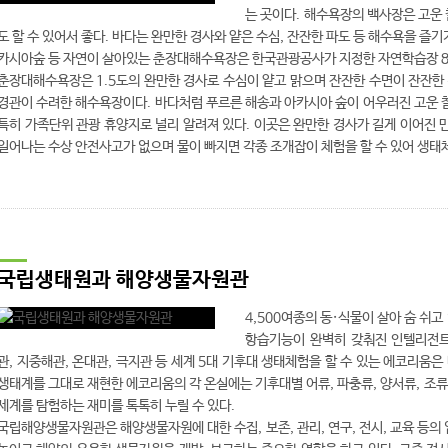
는 곳이다. 해수욕장의 백사장은 고운 
도 할 수 있어서 좋다. 바다는 완만한 경사와 얕은 수심, 잔잔한 파도 등 해수욕을 즐기
카시아숲 등 자연이 살아있는 춘장대해수욕장은 한국관광공사가 지정한 자연학습장 8
춘장대해수욕장은 1.5도의 완만한 경사로 수심이 얕고 맑으며 잔잔한 수면이 잔잔한
경관이 수려한 해수욕장이다. 바다처럼 푸르른 해송과 아카시아 숲이 어우러진 고운 
특히 가족단위 관광 휴양지로 널리 알려져 있다. 이곳은 완만한 경사가 길게 이어진
일어나는 수상 안전사고가 없으며 물이 빠지면 각종 조개잡이 체험을 할 수 있어 생태체
국립생태원과 해양생물자원관
4,500여종의 동·식물이 살아 숨 쉬
항습기능이 완벽히 갖춰진 인텔리전트 
관, 지중해관, 온대관, 극지관 등 세계 5대 기후대 생태체험을 할 수 있는 에코리움
생태계를 그대로 재현한 에코리움의 각 온실에는 기후대별 어류, 파충류, 양서류, 조류 
세계를 탐험하는 재미를 톡톡히 누릴 수 있다.
국립해양생물자원관은 해양생물자원에 대한 수집, 보존, 관리, 연구, 전시, 교육 등