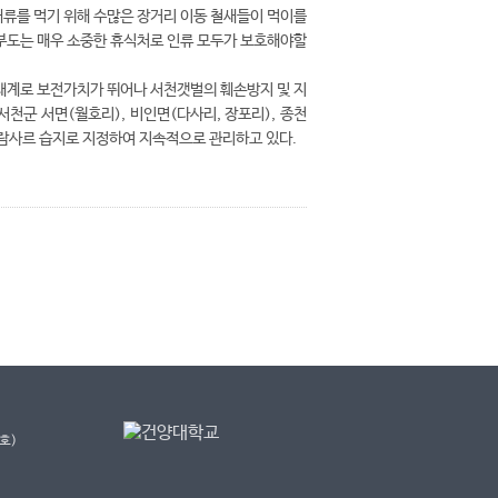
개류를 먹기 위해 수많은 장거리 이동 철새들이 먹이를
도는 매우 소중한 휴식처로 인류 모두가 보호해야할
계로 보전가치가 뛰어나 서천갯벌의 훼손방지 및 지
 서천군 서면(월호리), 비인면(다사리, 장포리), 종천
 람사르 습지로 지정하여 지속적으로 관리하고 있다.
호)