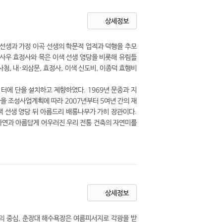
상세정보
 선생과 가정 이곡 선생의 학문적 업적과 덕행을 추모
 사우 효정사와 목은 이색 선생 영당을 비롯해 유림들
청, 내·외삼문, 효정사, 이색 신도비, 이종덕 효행비
 터에 단을 설치하고 제향하였다. 1969년 문중과 지
을 조성사업계획에 따라 2007년부터 5여년 간의 재
색 선생 영당 뒤 아름드리 배롱나무가 가히 장관이다.
자연과 아름답게 어우러진 우리 전통 건축의 자연미를
상세정보
 중심, 춘장대 해수욕장은 여름피서지로 각광을 받