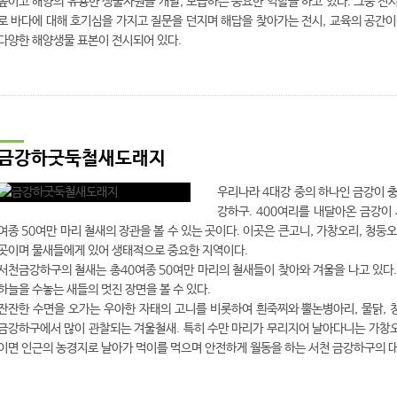
높이고 해양의 유용한 생물자원을 개발, 보급하는 중요한 역할을 하고 있다. 그중 
로 바다에 대해 호기심을 가지고 질문을 던지며 해답을 찾아가는 전시, 교육의 공간이란
다양한 해양생물 표본이 전시되어 있다.
금강하굿둑철새도래지
우리나라 4대강 중의 하나인 금강이 
강하구. 400여리를 내달아온 금강이
여종 50여만 마리 철새의 장관을 볼 수 있는 곳이다. 이곳은 큰고니, 가창오리, 청
곳이며 물새들에게 있어 생태적으로 중요한 지역이다.
서천금강하구의 철새는 총40여종 50여만 마리의 철새들이 찾아와 겨울을 나고 있다
하늘을 수놓는 새들의 멋진 장면을 볼 수 있다.
잔잔한 수면을 오가는 우아한 자태의 고니를 비롯하여 흰죽찌와 뿔논병아리, 물닭, 
금강하구에서 많이 관찰되는 겨울철새. 특히 수만 마리가 무리지어 날아다니는 가창
이면 인근의 농경지로 날아가 먹이를 먹으며 안전하게 월동을 하는 서천 금강하구의 