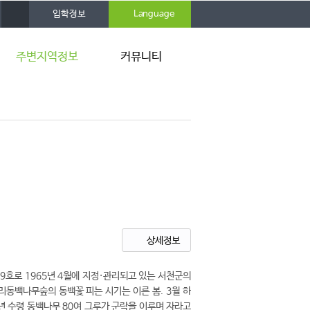
사
입학정보
Language
이
트
맵
주변지역정보
커뮤니티
서천 9경
공지사항
갤러리
상세정보
호로 1965년 4월에 지정·관리되고 있는 서천군의
리동백나무숲의 동백꽃 피는 시기는 이른 봄. 3월 하
년 수령 동백나무 80여 그루가 군락을 이루며 자라고