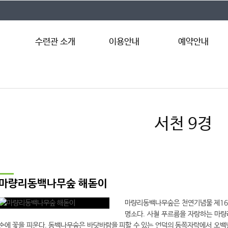
수련관 소개
이용안내
예약안내
서천수련관 소개
이용안내
예약절차
시설안내
이용요금
인터넷예약
시설둘러보기
이용자 준수사항
예약조회
서천 9경
찾아오시는 길
마량리동백나무숲 해돋이
마량리동백나무숲은 천연기념물 제169
명소다. 사철 푸르름을 자랑하는 마량
순에 꽃을 피운다. 동백나무숲은 바닷바람을 피할 수 있는 언덕의 동쪽자락에서 오백