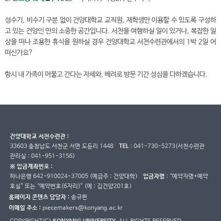
성수기, 비수기 구분 없이 건양대학교 교직원, 재학생만 이용할 수 있도록 구성하
고 있는 건양인 만의 소중한 공간입니다. 서천을 여행하실 일이 있거나, 복잡한 일
상을 떠나 조용한 휴식을 원하실 경우 건양대학교 서천수련관에서의 1박 2일 어
떠신가요?
항시 내 가족이 머물고 간다는 자세와, 배려로 방문 기간 성심을 다하겠습니다.
건양대학교 서천수련관 :
33603 충청남도 서천군 서면 도둔리 1448
TEL
: 041-730-5273(서천수련관
관리실 : 041-951-3156)
※ 입금계좌번호 :
하나은행 642-910024-37005 (예금주 : 건양대학)
입금자명
: “예약자명+예약
호실” 또는 “예약번호(6자리)” (예 : 김건양201호)
홈페이지 콘텐츠 담당자 :
송규현
이메일 주소 :
piecemakers@konyang.ac.kr