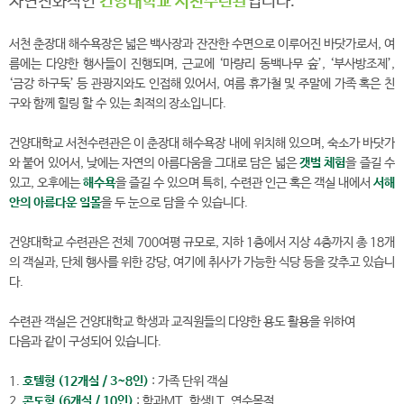
자연친화적인
건양대학교 서천수련관
입니다.
서천 춘장대 해수욕장은 넓은 백사장과 잔잔한 수면으로 이루어진 바닷가로서, 여
름에는 다양한 행사들이 진행되며, 근교에 ‘마량리 동백나무 숲’, ‘부사방조제’,
‘금강 하구둑’ 등 관광지와도 인접해 있어서, 여름 휴가철 및 주말에 가족 혹은 친
구와 함께 힐링 할 수 있는 최적의 장소입니다.
건양대학교 서천수련관은 이 춘장대 해수욕장 내에 위치해 있으며, 숙소가 바닷가
와 붙어 있어서, 낮에는 자연의 아름다움을 그대로 담은 넓은
갯벌 체험
을 즐길 수
있고, 오후에는
해수욕
을 즐길 수 있으며 특히, 수련관 인근 혹은 객실 내에서
서해
안의 아름다운 일몰
을 두 눈으로 담을 수 있습니다.
건양대학교 수련관은 전체 700여평 규모로, 지하 1층에서 지상 4층까지 총 18개
의 객실과, 단체 행사를 위한 강당, 여기에 취사가 가능한 식당 등을 갖추고 있습니
다.
수련관 객실은 건양대학교 학생과 교직원들의 다양한 용도 활용을 위하여
다음과 같이 구성되어 있습니다.
1.
호텔형 (12개실 / 3~8인)
: 가족 단위 객실
2.
콘도형 (6개실 / 10인)
: 학과MT, 학생LT, 연수목적