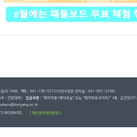
도둔리 1448
TEL
: 041-730-5273(서천수련관 관리실 : 041-951-3156)
금주 : 건양대학)
입금자명
: “예약자명+예약호실” 또는 “예약번호(6자리)” (예 : 김건양201
makers@konyang.ac.kr
TS RESERVED.
[ 개인정보처리방침 ]