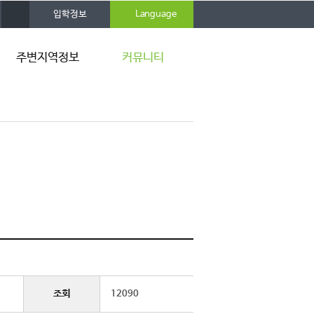
사
입학정보
Language
이
트
맵
주변지역정보
커뮤니티
서천 9경
공지사항
갤러리
조회
12090