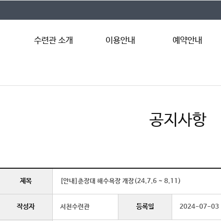
수련관 소개
이용안내
예약안내
서천수련관 소개
이용안내
예약절차
시설안내
이용요금
인터넷예약
시설둘러보기
이용자 준수사항
예약조회
공지사항
찾아오시는 길
제목
[안내]춘장대 해수욕장 개장(24.7.6 ~ 8.11)
작성자
등록일
서천수련관
2024-07-03