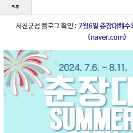
첨부
서천군청 블로그 확인 :
7월6일 춘장대해수욕
(naver.com)