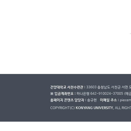
건양대학교 서천수련관 :
33603 충청남도 서천군 서면 
※ 입금계좌번호 :
하나은행 642-910024-37005 (예
홈페이지 콘텐츠 담당자 :
송규현
이메일 주소 :
piece
COPYRIGHT(C)
KONYANG UNIVERSITY.
ALL RIGH