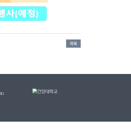
목록
호)