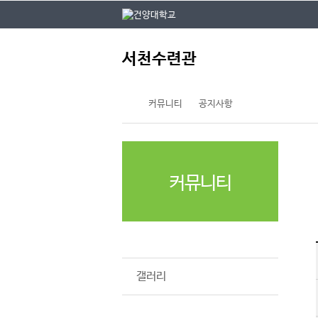
본문 바로가기
대메뉴 바로가기
주
서천수련관
메
뉴
커뮤니티
공지사항
커뮤니티
공지사항
갤러리