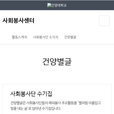
본문 바로가기
대메뉴 바로가기
사회봉사센터
활동스케치
사회봉사단 소식지
건양별글
건양별글
사회봉사단 수기집
건양별글은 사회봉사단들의 해외봉사 주요활동을 '별처럼 아름답고
빛을 내는 글'로 담아낸 수기집입니다.