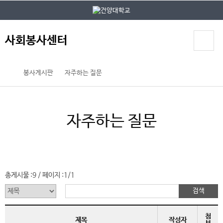
본문 바로가기
대메뉴 바로가기
사회봉사센터
봉사게시판
자주하는 질문
자주하는 질문
총게시물 :
9
페이지 :
1/1
/
첨
제목
작성자