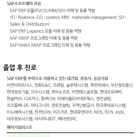
SAP소프트웨어 전공
SAP ERP 모듈(FI/CO/MM/SD) 이해 및 응용 역량
(FI : finannce, CO : control, MM : materials management, SD :
Sales & Distribution)
SAP ERP Logistics 모듈 이해 및 응용 역량
SAP ABAP 프로그래밍 이해 및 응용 역량
SAP HANA ABAP 프로그래밍 이해 및 응용 역량
졸업 후 진로
SAP ERP를 주력으로 사용하고 있는 대기업, 관공서, 공공기업
비앤이파트너스, 한화S&C, 코레일, 솔루텍시스템, 휴먼파워㈜, 두산정보통신,
현대정보기술, 이수시스템, 투비소프트, 이엔에스글로벌, 현대오토에버,
한솔PNS, 디포커스, 동부CNI, 씨제이올리브네트웍스, 젠컨설팅,
코오롱베니트, 파타고니아, 멘토컨설팅, 지역난방공사, 한국후테로시스템,
이노에버시스템, 한전KDN, 비즈가온, 현대유엔아이, NDS, ISTN, ktds,
대우정보시스템, 아시아나IDT, 메타넷SNC
예약기업리스트