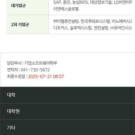
SAP, 웅진, 농심NDS, 대상정보기술, LG비앤이
대기업군
이엔에스글로벌
하이밸류컨설팅, 한국후테로시스템, 이노에버시스템, 
2차 기업군
디포커스, 솔루텍시스팀, 젠컨설팅, ㈜유어인시스템
담당부서 :
기업소프트웨어학부
연락처 :
041-730-5672
최종수정일 :
2025-07-21 08:57
대학
대학원
기타