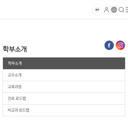
본문 바로가기
대메뉴 바로가기
하위메뉴 바로가기
스
로
구
검
건
마
그
글
색
홈
트
처음으로
대학
AI∙SW융합대학
기업소프트웨어학부
학부소개
인
번
페
양
키
역
이
지
대
학부소개
메
뉴
학
경
학부소개
로
교
교수소개
교육과정
진로 로드맵
비교과 로드맵