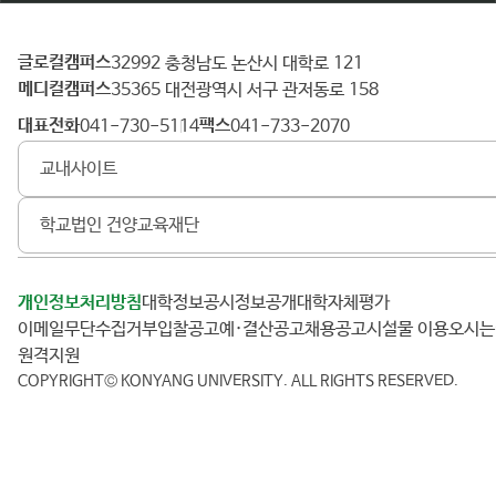
글로컬캠퍼스
건
32992 충청남도 논산시 대학로 121
메디컬캠퍼스
양
35365 대전광역시 서구 관저동로 158
대
대표전화
팩스
041-730-5114
041-733-2070
학
교내사이트
교
학교법인 건양교육재단
개인정보처리방침
대학정보공시
정보공개
대학자체평가
이메일무단수집거부
입찰공고
예·결산공고
채용공고
시설물 이용
오시
원격지원
COPYRIGHT© KONYANG UNIVERSITY.
ALL RIGHTS RESERVED.