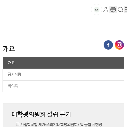
본문 바로가기
대메뉴 바로가기
하위메뉴 바로가기
스
로
구
검
건
마
그
글
색
홈
트
처음으로
대학소개
대학현황
대학평의원회
개요
인
번
페
양
키
역
이
지
대
개요
메
뉴
학
경
개요
로
교
공지사항
회의록
대학평의원회 설립 근거
❒ 사립학교법 제26조의2(대학평의원회) 및 동법 시행령