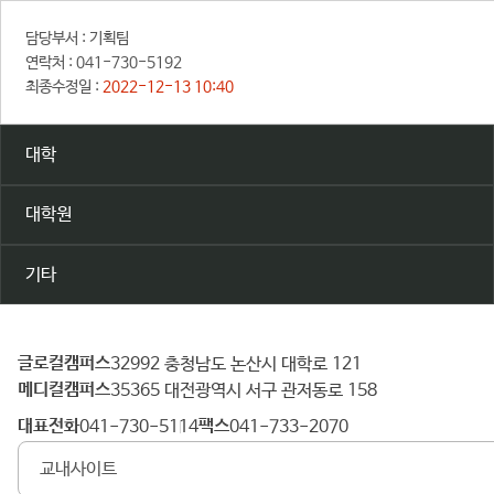
담당부서 :
기획팀
연락처 :
041-730-5192
최종수정일 :
2022-12-13 10:40
대학
대학원
기타
글로컬캠퍼스
건
32992 충청남도 논산시 대학로 121
메디컬캠퍼스
양
35365 대전광역시 서구 관저동로 158
대
대표전화
팩스
041-730-5114
041-733-2070
학
교내사이트
교