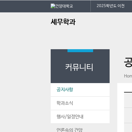
본문 바로가기
대메뉴 바로가기
2025학년도 이전
주
세무학과
메
뉴
커뮤니티
페이스북
인스타그램
print
Ho
공지사항
학과소식
행사/일정안내
언론속의 건양