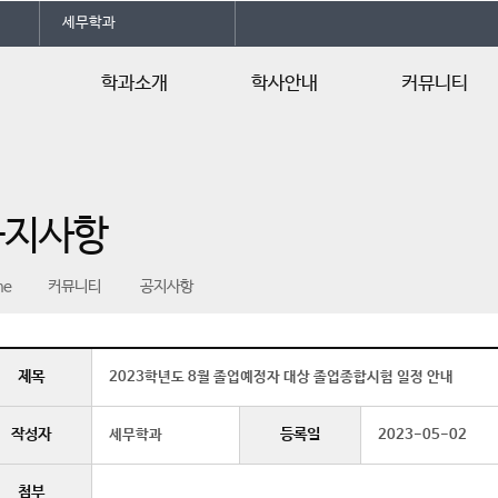
세무학과
학과소개
학사안내
커뮤니티
학과소개
학사일정
공지사항
전공자격증
교육과정
학과소식
공지사항
오시는길
행사/일정안내
언론속의 건양
me
커뮤니티
공지사항
제목
2023학년도 8월 졸업예정자 대상 졸업종합시험 일정 안내
작성자
등록일
세무학과
2023-05-02
첨부