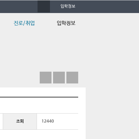
사
입학정보
이
트
맵
진로/취업
입학정보
졸업후진로
입학정보
Q&A
조회
12440