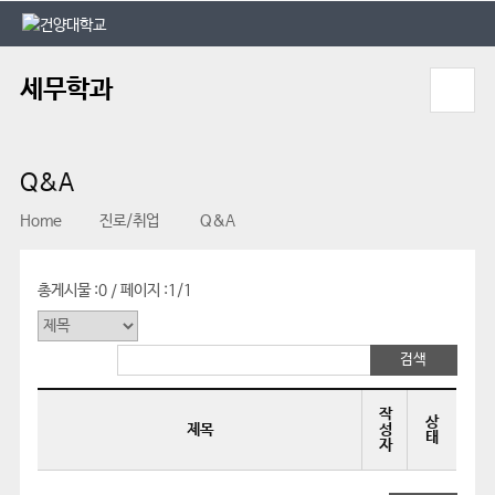
본문 바로가기
대메뉴 바로가기
세무학과
Q&A
Home
진로/취업
Q&A
총게시물 :
0
페이지 :
1/1
/
작
상
제목
성
태
자