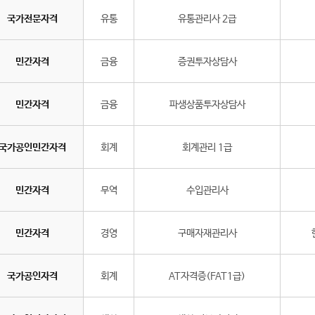
국가전문자격
유통
유통관리사 2급
민간자격
금융
증권투자상담사
민간자격
금융
파생상품투자상담사
국가공인민간자격
회계
회계관리 1급
민간자격
무역
수입관리사
민간자격
경영
구매자재관리사
국가공인자격
회계
AT자격증(FAT1급)