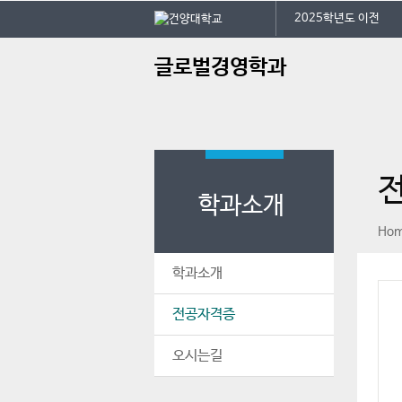
본문 바로가기
대메뉴 바로가기
2025학년도 이전
주
글로벌경영학과
메
뉴
학과소개
페이스북
인스타그램
print
Ho
학과소개
전공자격증
오시는길