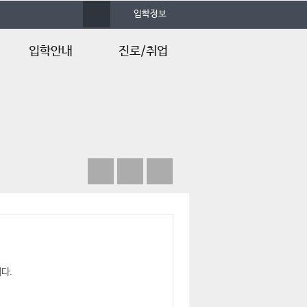
사
입학정보
이
트
맵
입학안내
진로/취업
입학안내
졸업후진로
입학Q&A
다.