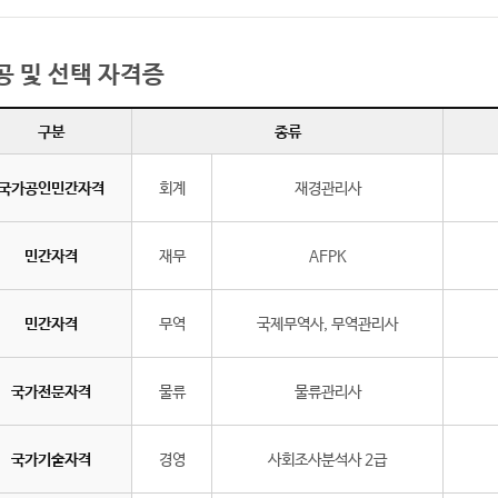
공 및 선택 자격증
구분
종류
국가공인민간자격
회계
재경관리사
민간자격
재무
AFPK
민간자격
무역
국제무역사, 무역관리사
국가전문자격
물류
물류관리사
국가기술자격
경영
사회조사분석사 2급