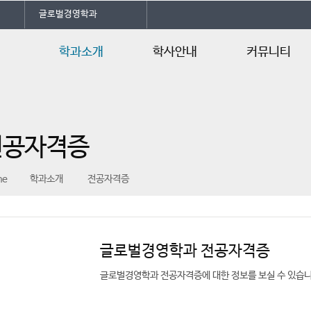
글로벌경영학과
학과소개
학사안내
커뮤니티
학과소개
학사일정
공지사항
전공자격증
교육과정
학과소식
전공자격증
오시는길
행사/일정안내
행사갤러리
me
학과소개
전공자격증
언론속의 건양
글로벌경영학과 전공자격증
글로벌경영학과 전공자격증에 대한 정보를 보실 수 있습니