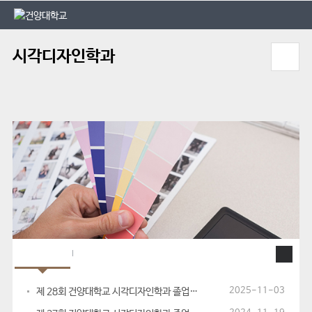
본문 바로가기
대메뉴 바로가기
시각디자인학과
학과공지
대학공지
2025-11-03
제 28회 건양대학교 시각디자인학과 졸업전시회