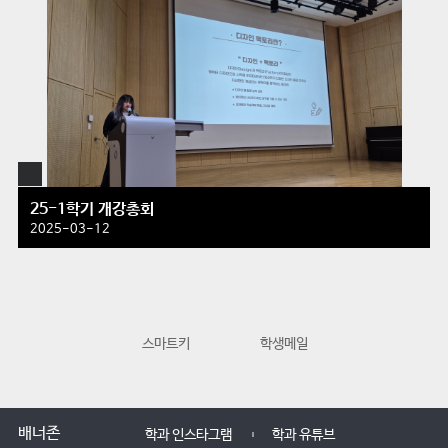
25-1학기 개강총회
2025-03-12
스마트키
학생메일
교수학습지원
배너존
학과 인스타그램
학과 유튜브