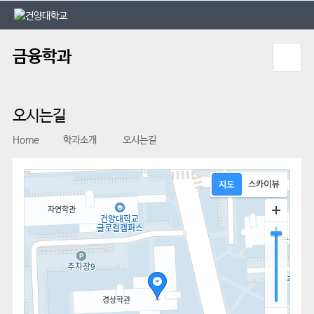
본문 바로가기
대메뉴 바로가기
금융학과
오시는길
Home
학과소개
오시는길