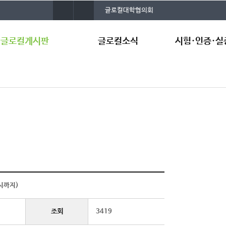
사
건
글로컬대학협의회
이
양
트
대
맵
학
글로컬게시판
글로컬소식
시험·인증·실
교
통
합
검
지사항
언론보도
시험·인증·실증
색
료공유
국방환경시험평
터
정집
합성환경 기반 
A
원센터
국방로봇웨어러블
지원센터
스마트푸드테크 
8시까지)
증지원센터
국방전략발전연
조회
3419
보유 장비 현황