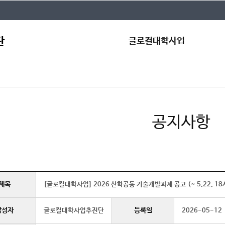
글로컬대학사업
인사말
공
글로컬대학30
자
조직도
규
공지사항
글로컬캠퍼스
Qn
제목
[글로컬대학사업] 2026 산학공동 기술개발과제 공고 (~ 5.22. 1
작성자
등록일
글로컬대학사업추진단
2026-05-12