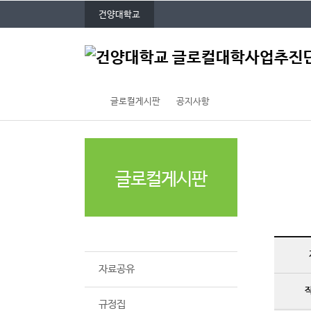
P
본문 바로가기
대메뉴 바로가기
건양대학교
O
P
주
U
메
P
뉴
글로컬게시판
공지사항
글로컬게시판
공지사항
자료공유
규정집