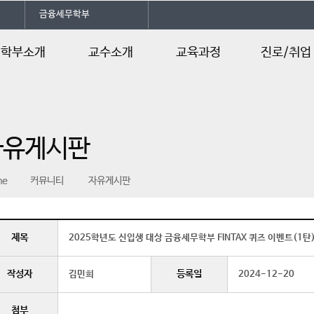
금융세무학부
학부소개
교수소개
교육과정
진로/취업
부소개
교수소개
교육과정 로드맵
졸업후진로
공자격증
교육과정
자유게시판
시는길
학사일정
me
커뮤니티
자유게시판
제목
2025학년도 신입생 대상 금융세무학부 FINTAX 퀴즈 이벤트(1탄
작성자
등록일
김민희
2024-12-20
첨부