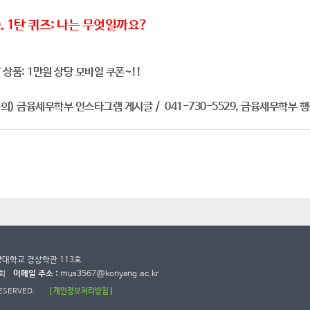
. 1탄 퀴즈: 나는 무엇일까요?
✅
상품: 1만원 상당 모바일 쿠폰~!!
의) 금융세무학부 인스타그램 게시글 / 041-730-5529, 금융세무학부 행
건양대학교 경상학관 113호
희
이메일 주소 :
mus3567@konyang.ac.kr
RESERVED.
[ 개인정보처리방침 ]