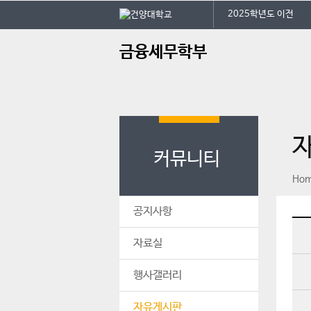
본문 바로가기
대메뉴 바로가기
2025학년도 이전
주
금융세무학부
메
뉴
학
전
오
커뮤니티
페이스북
인스타그램
print
Ho
공지사항
자료실
행사갤러리
자유게시판