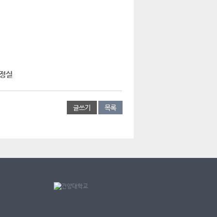
정실​
글쓰기
목록