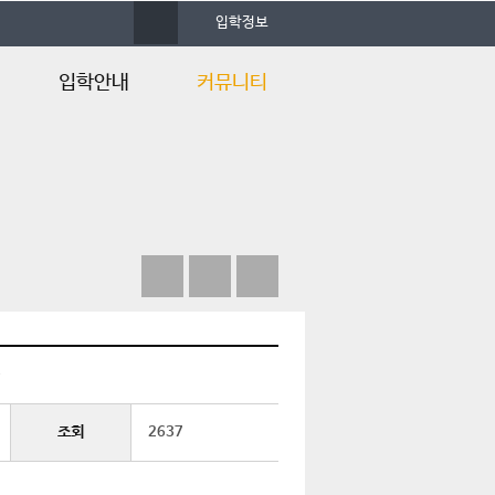
사
입학정보
이
트
맵
입학안내
커뮤니티
입학안내
공지사항
Q&A
자료실
행사갤러리
자유게시판
언론속의 건양
)
조회
2637