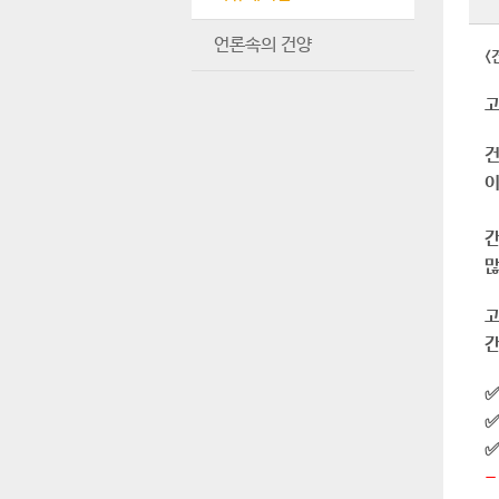
언론속의 건양
<
고
건
이
간
많
고
간
✅
✅
✅