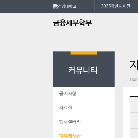
본문 바로가기
대메뉴 바로가기
2025학년도 이전
주
금융세무학부
메
뉴
학
전
오
커뮤니티
페이스북
인스타그램
print
Ho
공지사항
자료실
행사갤러리
자유게시판