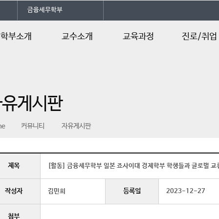
금융세무학부
학부소개
교수소개
교육과정
진로/취업
부소개
교수소개
교육과정 로드맵
졸업후진로
공자격증
교육과정
자유게시판
시는길
학사일정
me
커뮤니티
자유게시판
제목
[활동] 금융세무학부 일본 죠사이대 경제학부 학생들과 글로벌 교
작성자
등록일
김민희
2023-12-27
첨부