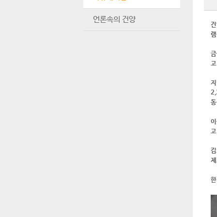
언론속의 건양
건
램
금
고
지
2
동
이
고
김
제
한