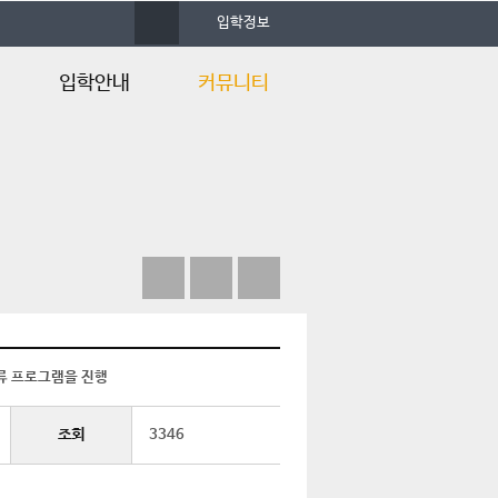
사
입학정보
이
트
맵
입학안내
커뮤니티
입학안내
공지사항
Q&A
자료실
행사갤러리
자유게시판
언론속의 건양
류 프로그램을 진행
조회
3346