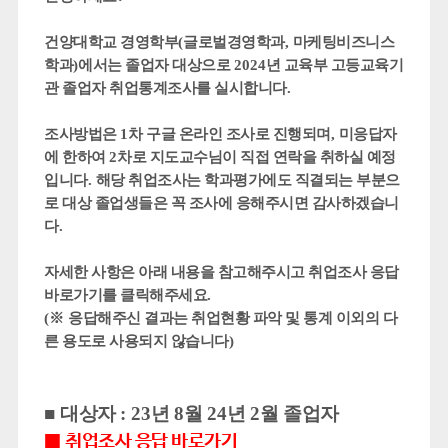
건양대학교 경영학부
(
글로벌경영학과
,
마케팅비즈니스
학과
)
에서는 졸업자 대상으로
2024
년 교육부 고등교육기
관 졸업자 취업통계조사를 실시합니다
.
조사방법은
1
차 구글 온라인 조사로 진행되며
,
미응답자
에 한하여
2
차로 지도교수님이 직접 연락을 취하실 예정
입니다
.
해당 취업조사는 학과평가에도 직결되는 부분으
로 대상 졸업생들은 꼭 조사에 응해주시면 감사하겠습니
다
.
자세한 사항은 아래 내용을 참고해주시고 취업조사 응답
바로가기를 클릭해주세요
.
(
※
응답해주신 결과는 취업현황 파악 및 통계 이외의 다
른 용도로 사용되지 않습니다
)
■
대상자
: 23
년
8
월
24
년
2
월 졸업자
■
취업조사 응답 바로가기