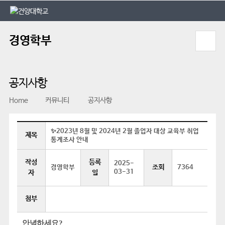
본문 바로가기
대메뉴 바로가기
경영학부
공지사항
Home
커뮤니티
공지사항
✨2023년 8월 및 2024년 2월 졸업자 대상 교육부 취업
제목
통계조사 안내
작성
등록
2025-
조회
경영학부
7364
03-31
자
일
첨부
안녕하세요
?