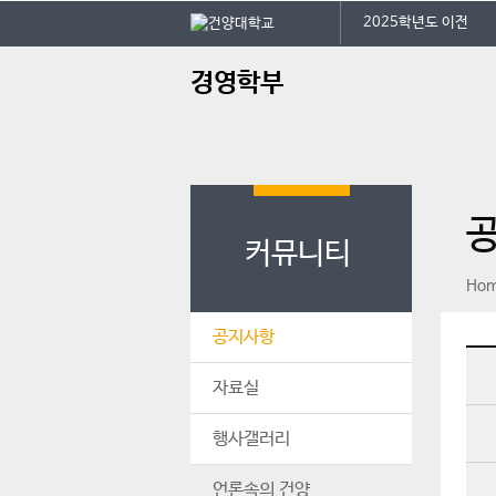
본문 바로가기
대메뉴 바로가기
2025학년도 이전
주
경영학부
메
뉴
커뮤니티
페이스북
인스타그램
print
Ho
공지사항
자료실
행사갤러리
언론속의 건양