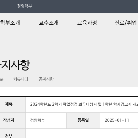
경영학부
학부소개
교수소개
교육과정
진로/취업
학부소개
교수소개
교육과정
졸업후진로
오시는길
학사일정
전공자격증
공지사항
취업스토리북
채용정보
me
커뮤니티
공지사항
제목
2024학년도 2학기 학업점검 의무대상자 및 1학년 학사경고자 
작성자
등록일
경영학부
2025-01-11
첨부