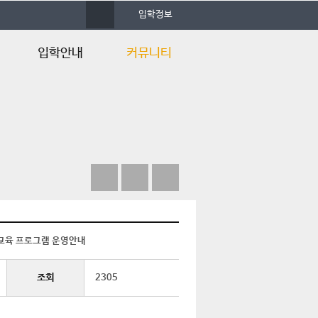
사
입학정보
이
트
맵
입학안내
커뮤니티
입학안내
공지사항
Q&A
자료실
학과동영상
행사갤러리
언론속의 건양
재교육 프로그램 운영안내
조회
2305