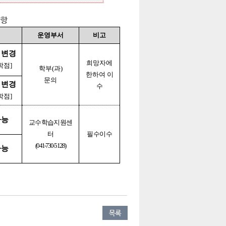
사항
운영부서
비고
 변경
희망자에
학점]
학부(과)
한하여 이
문의
 변경
수
학점]
가능
교수학습지원센
터
필수이수
(041-730-5128)
가능
목록