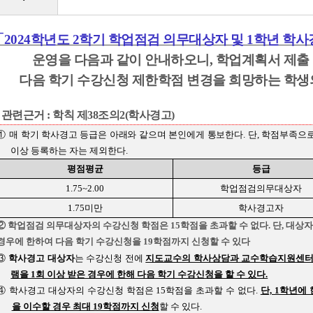
「2024학년도 2학기 학업점검 의무대상자 및 1학년 학
운영을 다음과 같이 안내하오니, 학업계획서 제출
다음 학기 수강신청 제한학점 변경을 희망하는 학생
.
관련근거 : 학칙 제38조의2(학사경고)
①
매 학기 학사경고 등급은 아래와 같으며 본인에게 통보한다. 단, 학점부족으
이상 등록하는 자는 제외한다.
평점평균
등급
1.75~2.00
학업점검의무대상자
1.75미만
학사경고자
②
학업점검 의무대상자
의 수강신청 학점은 15학점을 초과할 수 없다. 단,
대상자
경우에 한하여 다음 학기 수강신청을 19학점까지 신청할 수 있다
③
학사경고 대상자
는 수강신청 전에
지도교수의 학사상담과 교수학습지원센터
램을 1회 이상 받은 경우에 한해 다음 학기 수강신청을 할 수 있다.
④ 학사경고 대상자의 수강신청 학점은 15학점을 초과할 수 없다.
단, 1학년
을 이수할 경우 최대 19학점까지 신청
할 수 있다.