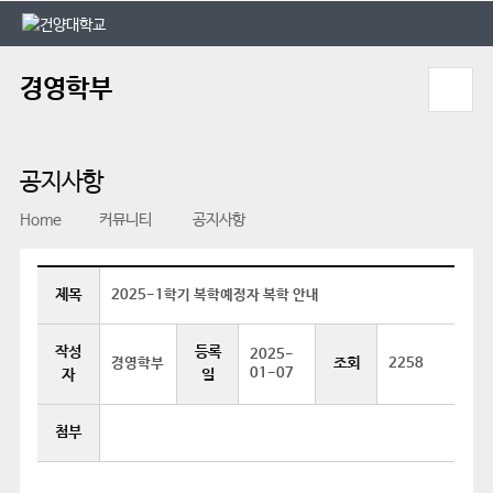
본문 바로가기
대메뉴 바로가기
경영학부
공지사항
Home
커뮤니티
공지사항
제목
2025-1학기 복학예정자 복학 안내
작성
등록
2025-
조회
경영학부
2258
01-07
자
일
첨부