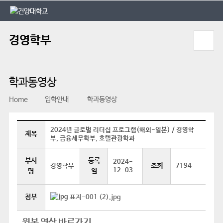
본문 바로가기
대메뉴 바로가기
경영학부
학과동영상
Home
입학안내
학과동영상
2024년 글로벌 리더십 프로그램(해외-일본) / 경영학
제목
부, 금융세무학부, 호텔관광학과
부서
등록
2024-
조회
경영학부
7194
12-03
명
일
첨부
표지-001 (2).jpg
원본 영상 바로가기