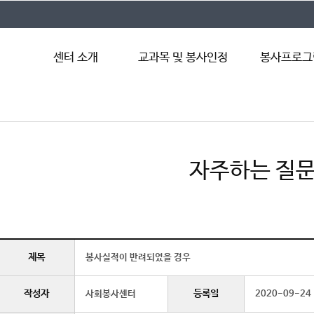
센터 소개
교과목 및 봉사인정
봉사프로그
인사말
사회봉사교과목
지역사회봉사
연혁
봉사인정
해외봉사
조직도
외부지원봉사
자주하는 질
센터 규정
봉사동아리
찾아오시는 길
제목
봉사실적이 반려되었을 경우
작성자
등록일
사회봉사센터
2020-09-24