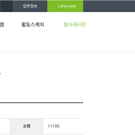
사
입학정보
Language
이
트
맵
램
활동스케치
봉사게시판
사진자료
공지사항
사회봉사단 소식지
자주하는 질문
서식 자료실
문
관련기관 링크
조회
11106