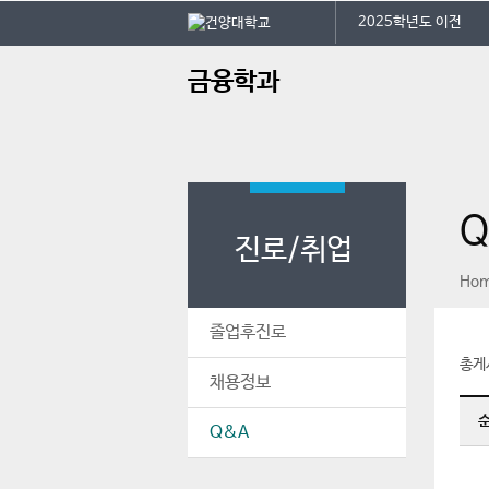
본문 바로가기
대메뉴 바로가기
건
2025학년도 이전
주
금융학과
메
뉴
Q
진로/취업
페이스북
인스타그램
print
Ho
졸업후진로
총게
채용정보
Q&A