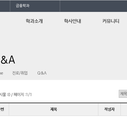
금융학과
학과소개
학사안내
커뮤니티
학과소개
학사일정
공지사항
전공자격증
교육과정
학과소식
&A
오시는길
행사/일정안내
행사갤러리
me
진로/취업
Q&A
자유게시판
언론속의 건양
시물 :
0
페이지 :
1/1
/
순번
제목
작성자