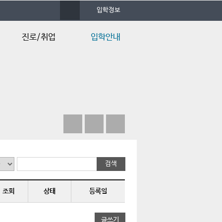
사
입학정보
이
트
맵
진로/취업
입학안내
졸업후진로
입시안내
채용정보
입학Q&A
Q&A
조회
상태
등록일
글쓰기