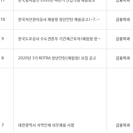
11
한국동서발전 2020년 하반기 신입직원 채용공고
금융학과
10
한국자산관리공사 채용형 청년인턴 채용공고(~7.31)
금융학과
9
한국도로공사 수도권본부 기간제근로자(체험형 청년인턴) 채용 공고
금융학과
8
2020년 3기 KOTRA 청년인턴(체험형) 모집 공고
금융학과
7
대전광역시 지역인재 의무채용 시행
금융학과