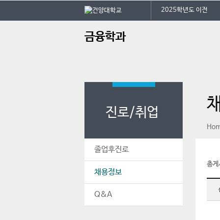
본문 바로가기
대메뉴 바로가기
건
2025학년도 이전
주
금융학과
메
뉴
진로/취업
페이스북
인스타그램
print
Ho
졸업후진로
총게
채용정보
Q&A