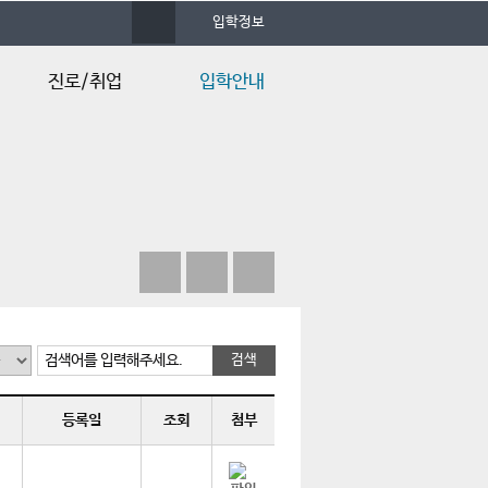
사
입학정보
이
트
맵
진로/취업
입학안내
졸업후진로
입시안내
채용정보
입학Q&A
Q&A
검색어를 입력해주세요.
등록일
조회
첨부