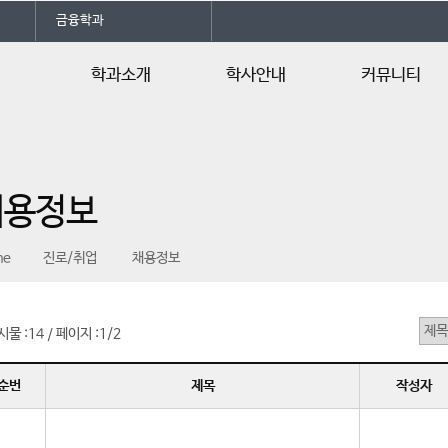
금융학과
학과소개
학사안내
커뮤니티
학과소개
학사일정
공지사항
전공자격증
교육과정
학과소식
채용정보
오시는길
행사/일정안내
행사갤러리
me
진로/취업
채용정보
자유게시판
언론속의 건양
시물 :
14
페이지 :
1/2
/
순번
제목
작성자